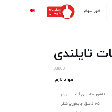
امور سهام
ات تایلندی





مواد لازم:
۲ قاشق غذاخوری آبلیمو مهرام
۱/۵ قاشق چایخوری شکر