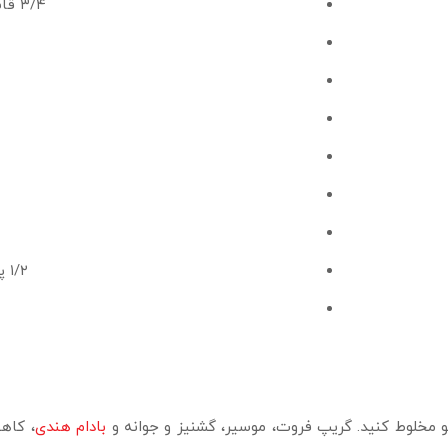
۳/۴ قاشق چایخوری سس کوکتل مهرام
۱/۲ پیمانه کره بادام زمینی سرخ شده
و مخلوط کنید. گریپ فروت، موسیر، گشنیز و جوانه و
بادام هندی
، کاه