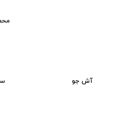
محصو
آش جو
سا