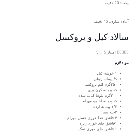
پخت: 20 دقیقه
آماده سازی: 15 دقیقه
سالاد کیل و بروکسل





امتیاز 5 از 5
مواد لازم:
۱ خوشه کیل
¼ پیمانه روغن
۴۵۰گرم کلم بروکسل
½ پیمانه کرن بری
۲۰۰گرم بلوط کباب شده
½ پیمانه آبلیمو مهرام
۱/۳ پیمانه ارده
۳حبه سیر
۴ قاشق غذا خوری عسل مهرام
۱قاشق چای خوری زیره
۱ قاشق چای خوری نمک