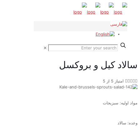
✕
سالاد کیل و بروکسل





امتیاز 5 از 5
مواد اولیه: سبزیجات
وعده: سالاد