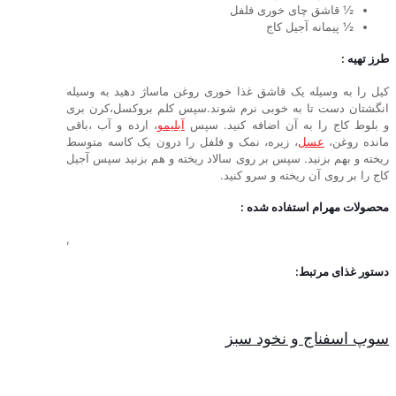
½ قاشق چای خوری فلفل
½ پیمانه آجیل کاج
طرز تهیه :
کیل را به وسیله یک قاشق غذا خوری روغن ماساژ دهید به وسیله
انگشتان دست تا به خوبی نرم شوند.سپس کلم بروکسل،کرن بری
و بلوط کاج را به آن اضافه کنید. سپس
آبلیمو
، ارده و آب ،باقی
مانده روغن،
عسل
، زیره، نمک و فلفل را درون یک کاسه متوسط
ریخته و بهم بزنید. سپس بر روی سالاد ریخته و هم بزنید سپس آجیل
کاج را بر روی آن ریخته و سرو کنید.
محصولات مهرام استفاده شده :
,
دستور غذای مرتبط:
سوپ اسفناج و نخود سبز