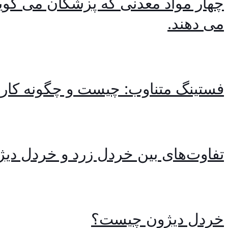
چهار مواد معدنی که پزشکان می گوین
می دهند.
فستینگ متناوب: چیست و چگونه کار 
تفاوت‌های بین خردل زرد و خردل دیژ
خردل دیژون چیست؟