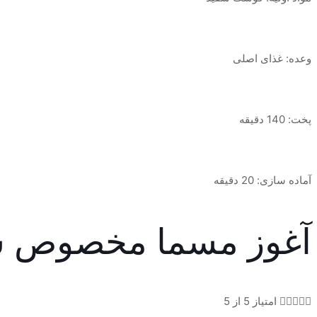
وعده: غذای اصلی
پخت: 140 دقیقه
آماده سازی: 20 دقیقه
آغوز مسما مخصوص ش





امتیاز 5 از 5