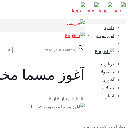
دانلود
امور سهام
✕
درباره ما
آغوز مسما مخ
محصولات
آشپزی
مقالات
اخبار





امتیاز 5 از 5
مواد اولیه: گوشت سفید