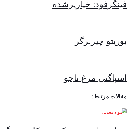
فینگرفود: خیارپرشده
بوریتو چیزبرگر
اسپاگتی مرغ ناچو
مقالات مرتبط: