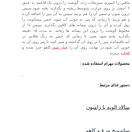
مافین را اسپری سبزیجات زده. گوشت را درون یک قابلمه به عمق
۲ اینچی بر روی حرارت متوسط ریخته و بگذارید پخته شود.سپس
درون سوپ و سس آن را هم بزنید سپس به آن پنیر را اضافه کرده
و هم بزنید تا زمانی که پنیر به خوبی آب شود. خمیر بیسکویت را
رول کرده و آن را درون پیمانه های کافین بگذارید سپس ¼ از
مخلوط گوشت را درون این پیمانه ها ریخته. به مدت ۱۵ دقیقه
بگذارید پخته شود یعنی تا زمانی که خمیر به رنگ طلایی در
آید.باقیمانده پنیر را بر روی آن گذاشته و صبر کنید تا پنیر روی آن به
خوبی آب شود.در نهایت روی آن را
خیار شور
،کاهو خرد شده و
کچاپ
بریزید.
محصولات مهرام استفاده شده :
,
دستور غذای مرتبط:
سالاد الویه با ژامبون
ساندویچ مرغ و کاهو