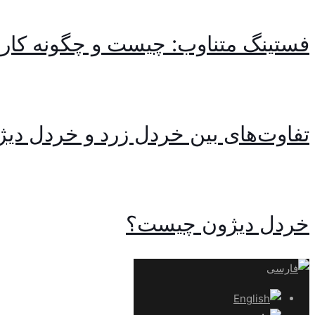
فستینگ متناوب: چیست و چگونه کار 
تفاوت‌های بین خردل زرد و خردل دیژ
خردل دیژون چیست؟