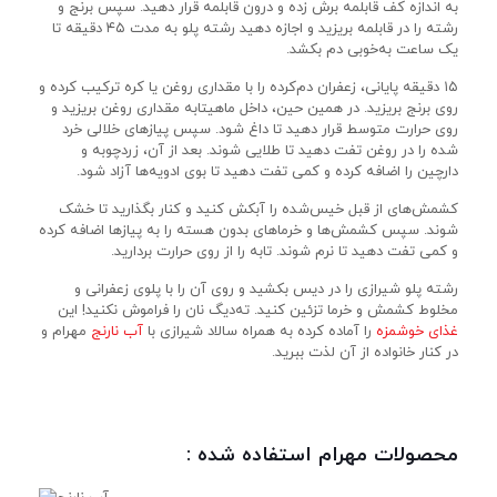
به اندازه کف قابلمه برش زده و درون قابلمه قرار دهید. سپس برنج و
رشته را در قابلمه بریزید و اجازه دهید رشته پلو به مدت ۴۵ دقیقه تا
یک ساعت به‌خوبی دم بکشد.
۱۵ دقیقه پایانی، زعفران دم‌کرده را با مقداری روغن یا کره ترکیب کرده و
روی برنج بریزید. در همین حین، داخل ماهیتابه مقداری روغن بریزید و
روی حرارت متوسط قرار دهید تا داغ شود. سپس پیازهای خلالی خرد
شده را در روغن تفت دهید تا طلایی شوند. بعد از آن، زردچوبه و
دارچین را اضافه کرده و کمی تفت دهید تا بوی ادویه‌ها آزاد شود.
کشمش‌های از قبل خیس‌شده را آبکش کنید و کنار بگذارید تا خشک
شوند. سپس کشمش‌ها و خرماهای بدون هسته را به پیازها اضافه کرده
و کمی تفت دهید تا نرم شوند. تابه را از روی حرارت بردارید.
رشته پلو شیرازی را در دیس بکشید و روی آن را با پلوی زعفرانی و
مخلوط کشمش و خرما تزئین کنید. ته‌دیگ نان را فراموش نکنید! این
غذای خوشمزه
را آماده کرده به همراه سالاد شیرازی با
آب نارنج
مهرام و
در کنار خانواده از آن لذت ببرید.
محصولات مهرام استفاده شده :