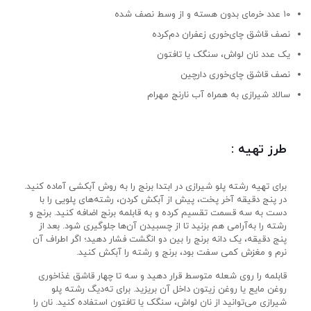
۱۰ عدد خرمای بدون هسته و از وسط نصف شده
نصف قاشق چای‌خوری زعفران دم‌کرده
یک عدد نان لواش، سنگک یا تافتون
نصف قاشق چای‌خوری دارچین
سالاد شیرازی به همراه آب نارنج مهرام
طرز تهیه :
برای تهیه رشته پلو شیرازی در ابتدا برنج را به روش آبکشی آماده کنید.
در پنج دقیقه آخر پخت، پیش از آبکش کردن، رشته‌های پلویی را با
دست به سه قسمت تقسیم کرده و به قابلمه برنج اضافه کنید. برنج و
رشته را به‌آرامی هم بزنید تا از چسبیدن آن‌ها جلوگیری شود. بعد از
پنج دقیقه، یک دانه برنج را بین دو انگشت فشار دهید؛ اگر اطراف آن
نرم و مغزش کمی سفت بود، برنج و رشته را آبکش کنید.
قابلمه را روی شعله متوسط قرار دهید و سه تا چهار قاشق غذاخوری
روغن مایع یا روغن زیتون داخل آن بریزید. برای ته‌دیگ رشته پلو
شیرازی می‌توانید از نان لواش، سنگک یا تافتون استفاده کنید. نان را