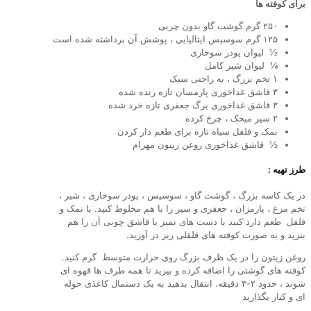
برای کوفته ها
۲۵۰ گرم گوشت گاو بدون چربی
۱۲۵ گرم سوسیس ایتالیایی ، پوشش آن برداشته شده است
½ لیوان پودر سوخاری
¼ لیوان شیر کامل
۱ تخم بزرگ ، به راحتی سبک
۳ قاشق غذاخوری پارمسان تازه رنده شده
۳ قاشق غذاخوری برگ جعفری تازه خرد شده
۲ سیر میخک ، چرخ کرده
نمک و فلفل سیاه تازه برای طعم دار کردن
½ قاشق غذاخوری روغن زیتون مهرام
طرز تهیه :
در یک کاسه بزرگ ، گوشت گاو ، سوسیس ، پودر سوخاری ، شیر ،
تخم مرغ ، پارمزان ، جعفری و سیر را با هم مخلوط کنید. با نمک و
فلفل طعم دارد کنید با دست های تمیز یا قاشق چوبی آن را هم
بنزید و به صورت کوفته های قلقلی ریز در آورید.
روغن زیتون را در یک ظرف بزرگ روی حرارت متوسط ​​ ​​گرم کنید.
کوفته های گوشتی را اضافه کرده و بپزید تا همه طرف ها قهوه ای
شوند ، حدود ۲-۳ دقیقه. انتقال بدهید به یک دستمال کاغذی حوله
ای و کنار بگذارید