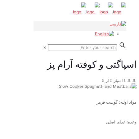
✕
اسپاگتی و کوفته آرام پز





امتیاز 5 از 5
مواد اولیه: گوشت قرمز
وعده: غذای اصلی