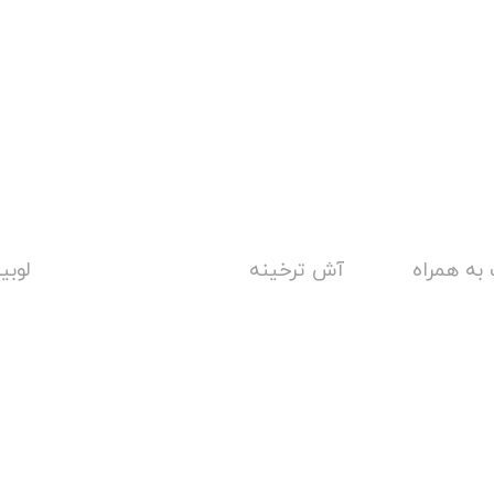
به همراه
آش ترخینه
لوبی