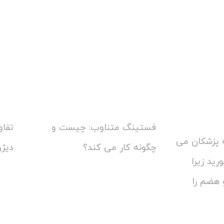
فستینگ متناوب: چیست و
تفاو
 پزشکان می
چگونه کار می کند؟
دیژ
رید زیرا
 هضم را