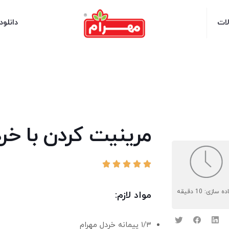
لات
دانلود
مرینیت کردن با خر





ه سازی: 10 دقیقه
مواد لازم:
۱/۳ پیمانه خردل مهرام