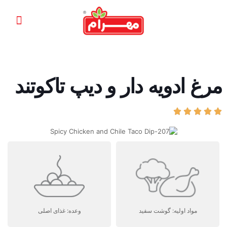
مرغ ادویه دار و دیپ تاکوتند





مواد اولیه: گوشت سفید
وعده: غذای اصلی