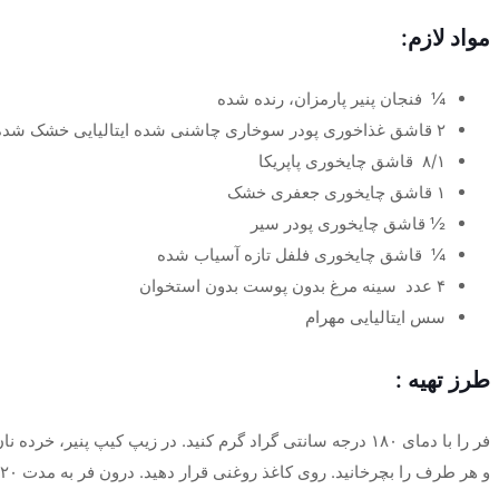
مواد لازم:
¼ فنجان پنیر پارمزان، رنده شده
۲ قاشق غذاخوری پودر سوخاری چاشنی شده ایتالیایی خشک شده
۸/۱ قاشق چایخوری پاپریکا
۱ قاشق چایخوری جعفری خشک
½ قاشق چایخوری پودر سیر
¼ قاشق چایخوری فلفل تازه آسیاب شده
۴ عدد سینه مرغ بدون پوست بدون استخوان
سس ایتالیایی مهرام
طرز تهیه :
فر را با دمای ۱۸۰ درجه سانتی گراد گرم کنید. در زیپ کیپ پن
و هر طرف را بچرخانید. روی کاغذ روغنی قرار دهید. درون فر به مدت ۲۰ تا ۲۵ دقیقه قرار دهید و سپس با سس ایتالیایی مهرام سرو نمایید.