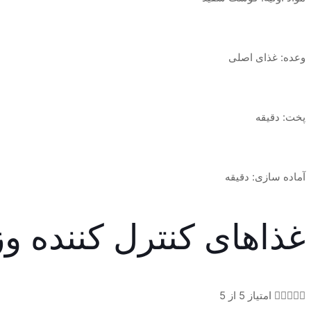
وعده: غذای اصلی
پخت: دقیقه
آماده سازی: دقیقه
غذاهای کنترل کننده و





امتیاز 5 از 5