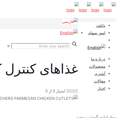
دانلود
امور سهام
✕
درباره ما
غذاهای کنترل ک
محصولات
آشپزی
مقالات
اخبار





امتیاز 5 از 5
مواد اولیه: گوشت سفید