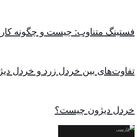
فستینگ متناوب: چیست و چگونه کار 
تفاوت‌های بین خردل زرد و خردل دیژ
خردل دیژون چیست؟