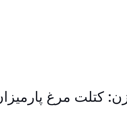
زن: کتلت مرغ پارمیزا