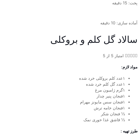
پخت: 15 دقیقه
آماده سازی: 10 دقیقه
سالاد گل کلم و بروکلی





امتیاز 5 از 5
مواد لازم:
۱عدد کلم بروکلی خرد شده
۱عدد گل کلم خرد شده
۱گرم ژامبون مرغ
۱فنجان پنیر چدار
۱فنجان سس مایونز مهرام
۱فنجان خامه ترش
½ فنجان شکر
½ قاشق غذا خوری نمک
طرز تهیه :