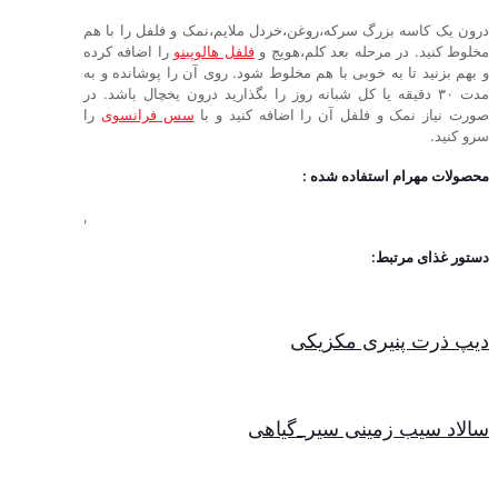
درون یک کاسه بزرگ سرکه،روغن،خردل ملایم،نمک و فلفل را با هم
مخلوط کنید. در مرحله بعد کلم،هویج و
فلفل هالوپینو
را اضافه کرده
و بهم بزنید تا به خوبی با هم مخلوط شود. روی آن را پوشانده و به
مدت ۳۰ دقیقه یا کل شبانه روز را بگذارید درون یخچال باشد. در
صورت نیاز نمک و فلفل آن را اضافه کنید و با
سس فرانسوی
را
سرو کنید.
محصولات مهرام استفاده شده :
,
دستور غذای مرتبط:
دیپ ذرت پنیری مکزیکی
سالاد سیب زمینی سیر_گیاهی