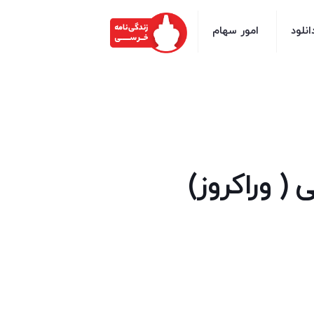
انلود
امور سهام
( وراکروز)