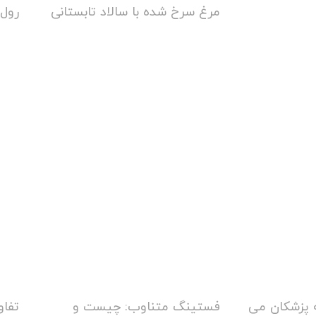
مرغ سرخ شده با سالاد تابستانی
رول 
 پزشکان می
فستینگ متناوب: چیست و
تفاو