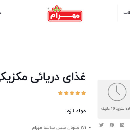
لات
د
غذای دریائی مکزیکی 





ه سازی: 10 دقیقه
مواد لازم:
۲/۱ فنجان سس سالسا مهرام