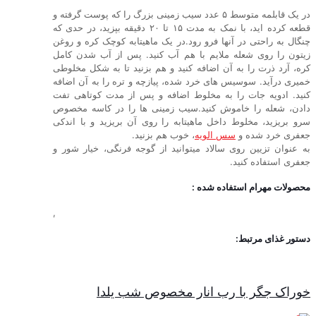
در یک قابلمه متوسط ۵ عدد سیب زمینی بزرگ را که پوست گرفته و
قطعه کرده اید، با نمک به مدت ۱۵ تا ۲۰ دقیقه بپزید، در حدی که
چنگال به راحتی در آنها فرو رود.در یک ماهیتابه کوچک کره و روغن
زیتون را روی شعله ملایم با هم آب کنید. پس از آب شدن کامل
کره، آرد ذرت را به آن اضافه کنید و هم بزنید تا به شکل مخلوطی
خمیری درآید. سوسیس های خرد شده، پیازچه و تره را به آن اضافه
کنید. ادویه جات را به مخلوط اضافه و پس از مدت کوتاهی تفت
دادن، شعله را خاموش کنید.سیب زمینی ها را در کاسه مخصوص
سرو بریزید، مخلوط داخل ماهیتابه را روی آن بریزید و با اندکی
جعفری خرد شده و
سس الویه
، خوب هم بزنید.
به عنوان تزیین روی سالاد میتوانید از گوجه فرنگی، خیار شور و
جعفری استفاده کنید.
محصولات مهرام استفاده شده :
,
دستور غذای مرتبط:
خوراک جگر با رب انار مخصوص شب یلدا