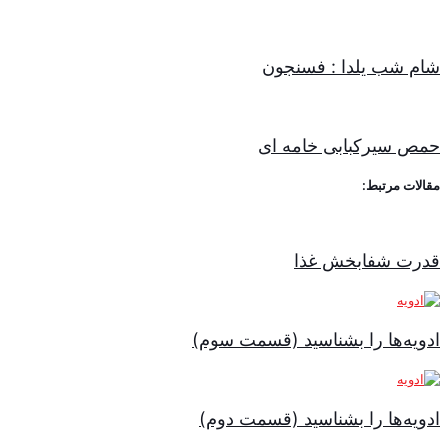
شام شب یلدا : فسنجون
حمص سیرکبابی خامه ای
مقالات مرتبط:
قدرت شفابخش غذا
ادویه‌ها را بشناسید (قسمت سوم)
ادویه‌ها را بشناسید (قسمت دوم)