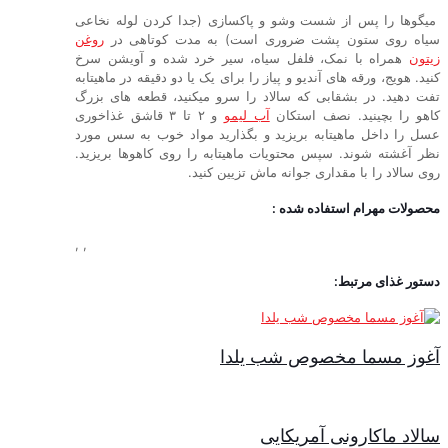
میگوها را پس از شست وشو و پاکسازی (جدا کردن لوله نخاعی
سیاه روی ستون پشت ضروری است) به مدت کوتاهی در
روغن
زیتون
همراه با نمک، فلفل سیاه، سیر خرد شده و آویشن سرخ
کنید. هویج، ورقه های آندیو و پیاز را برای یک یا دو دقیقه در ماهیتابه
تفت دهید. در بشقابی که سالاد را سرو میکنید، قطعه های بزرگ
کاهو را بچینید. نصف استکان
آب لیمو
و ۲ تا ۳ قاشق غذاخوری
عسل را داخل ماهیتابه بریزید و بگذارید مواد خوب به سس مورد
نظر آغشته شوند. سپس محتویات ماهیتابه را روی کاهوها بریزید.
روی سالاد را با مقداری جوانه ماش تزیین کنید.
محصولات مهرام استفاده شده :
,
,
دستور غذای مرتبط:
آغوز مسما مخصوص شب یلدا
سالاد ماکارونی آمریکایی