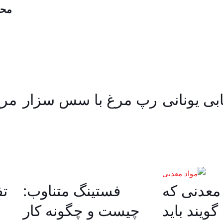
محص
بی یونانی
رپ مرغ با سس سزار
مرغ
 معدنی که
فستینگ متناوب:
تف
ویند باید
چیست و چگونه کار