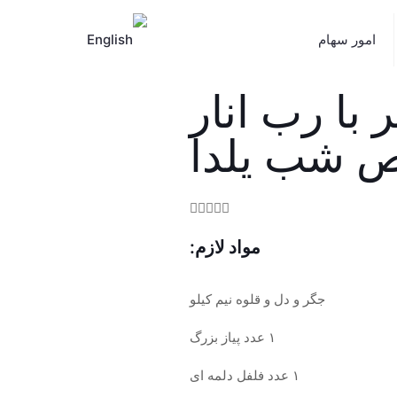
امور سهام
با رب انار
 شب یلدا





مواد لازم:
جگر و دل و قلوه نیم کیلو
۱ عدد پیاز بزرگ
۱ عدد فلفل دلمه ای