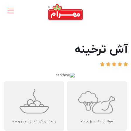
آش ترخینه





مواد اولیه: سبزیجات
وعده: پیش غذا و میان وعده