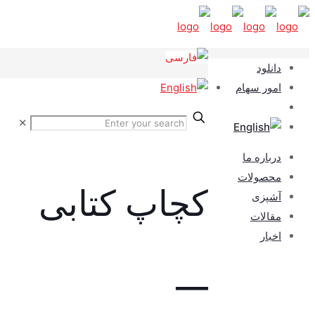
دانلود
امور سهام
✕
درباره ما
محصولات
کچاپ کتابی
آشپزی
مقالات
اخبار
__