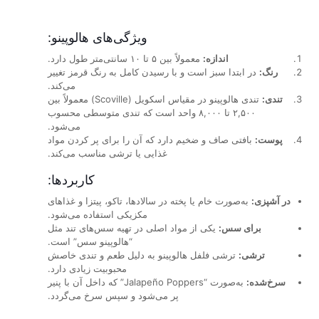
ویژگی‌های هالوپینو:
اندازه:
معمولاً بین ۵ تا ۱۰ سانتی‌متر طول دارد.
رنگ:
در ابتدا سبز است و با رسیدن کامل به رنگ قرمز تغییر
می‌کند.
تندی:
تندی هالوپینو در مقیاس اسکویل (Scoville) معمولاً بین
۲,۵۰۰ تا ۸,۰۰۰ واحد است که تندی متوسطی محسوب
می‌شود.
پوست:
بافتی صاف و ضخیم دارد که آن را برای پر کردن مواد
غذایی یا ترشی مناسب می‌کند.
کاربردها:
در آشپزی:
به‌صورت خام یا پخته در سالادها، تاکو، پیتزا و غذاهای
مکزیکی استفاده می‌شود.
برای سس:
یکی از مواد اصلی در تهیه سس‌های تند مثل
“هالوپینو سس” است.
ترشی:
ترشی فلفل هالوپینو به دلیل طعم و تندی خاصش
محبوبیت زیادی دارد.
سرخ‌شده:
به‌صورت “Jalapeño Poppers” که داخل آن با پنیر
پر می‌شود و سپس سرخ می‌گردد.