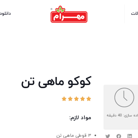
لات
دانلود
کوکو ماهی ‌تن





ه سازی: 40 دقیقه
مواد لازم:
۳ قوطی ماهی تن