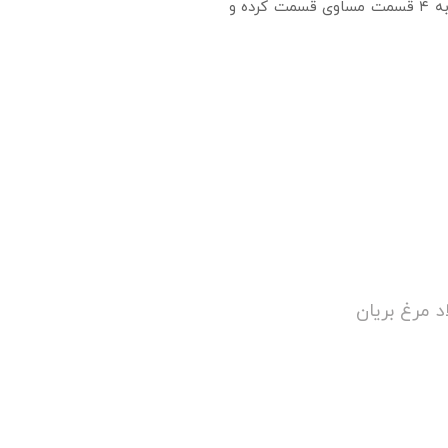
بزنید تا بهم بچسبد و به مدت ۳۰ دقیقه در یخچال قرار دهید. ۱/۲ کره را در ماهی تابه روی حرارت ملایم داغ کتید تا کره آب شود. مواد را به ۴ قسمت مساوی قسمت کرده و
د مرغ بریان