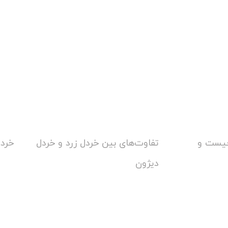
چیست و
تفاوت‌های بین خردل زرد و خردل
خرد
دیژون