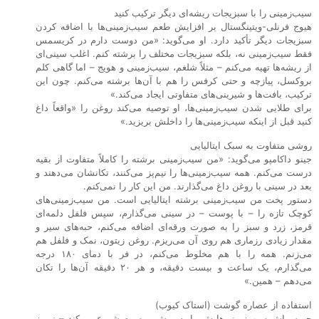
سیب‌زمینی را با سبزیجات ریشه‌ای دیگر ترکیب کنید
هیوج فرنلی-ویتینگستال بر افزایش طعم سیب‌زمینی‌ها با اضافه کردن
سبزیجات دیگر تأکید دارد. او می‌گوید: «من دوست دارم در کریسمس
فقط سیب‌زمینی نه، بلکه سبزیجات مختلف را برشته کنم. اغلب سینی‌ای
از ریشه‌ها تهیه می‌کنم – مثلاً شلغم، سیب‌زمینی و هویج – اما گاهی کلم
بروکسل، پیازچه و حتی کرفس را هم با آن‌ها برشته می‌کنم. چون این
ترکیب، بافت‌ها و شیرینی‌های متفاوتی ایجاد می‌کند.»
برای طلایی شدن سیب‌زمینی‌ها، او توصیه می‌کند روغن را «واقعاً داغ
کنید قبل از اینکه سیب‌زمینی‌ها را داخلش بریزید.»
روشی متفاوت به سبک ایتالیایی
جینو داکامپو می‌گوید: «من سیب‌زمینی برشته را کاملاً متفاوت از بقیه
درست می‌کنم. همه سیب‌زمینی‌ها را نیم‌پز می‌کنند، تکانشان می‌دهند و
بعد در سینی با روغن داغ می‌گذارند. من این کار را نمی‌کنم.
دستور پخت من سیب‌زمینی برشته ایتالیایی است. من سیب‌زمینی‌های
کوچک تازه را – با پوست – در سینی می‌گذارم، سپس فلفل دلمه‌ای
قرمز، زرد و سبز را به صورت ورقه‌ای اضافه می‌کنم، حبه‌های سیر و
مقدار زیادی رزماری هم روی آن می‌ریزم. روغن زیتون، نمک و فلفل هم
می‌زنم. همه را با هم مخلوط می‌کنم، در فر با دمای ۱۸۰ درجه
می‌گذارم، یک ساعت و بیست دقیقه، و هر ۲۰ دقیقه آن‌ها را تکان
می‌دهم – همین.»
استفاده از عصاره گوشت (استاک کیوب)
جو سواش سیب‌زمینی‌هایش را به روش مرسوم شروع می‌کند – نیم‌پز