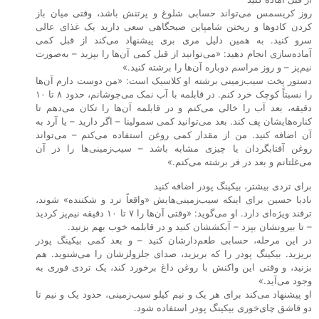
روز کریسمس می‌تواند حسابی شلوغ و پرتنش باشد، وقتی میان باز
کردن کادوها و ریختن شامپاین صبحگاهی سعی دارید یک غذای عالی
سرو کنید. به همین دلیل مری بری پیشنهاد می‌کند از قبل کمی
آماده‌سازی انجام دهید: «می‌توانید از قبل کمی آن‌ها را بپزید – به‌صورت
نیم‌پز – و روز مراسم دوباره آن‌ها را برشته کنید.»
دستور پخت سیب‌زمینی برشته او کلاسیک است: «من دوست دارم آن‌ها
را نسبتاً کوچک خرد کنم. در قابلمه با آب نمک می‌جوشانم، حدود ۸ تا ۱۰
دقیقه، بعد آب را خالی می‌کنم و در قابلمه آن‌ها را تکان می‌دهم تا
کناره‌هایشان پف کند. بعد می‌توانید کمی سمولینا – اگر دارید – یا آرد به
آن اضافه کنید. من از مقدار کمی روغن استفاده می‌کنم – می‌تواند
روغن آفتابگردان یا چیزی مشابه باشد – سیب‌زمینی‌ها را در آن
می‌غلتانم و بعد در فر برشته می‌کنم.»
برای تردی بیشتر، بیکینگ پودر اضافه کنید
نادیا حسین برای اینکه سیب‌زمینی‌هایش «واقعاً ترد و شکننده» شوند،
ترفند ویژه‌ای دارد. او می‌گوید: «وقتی آن‌ها را ۷ تا ۱۰ دقیقه نیم‌پز کردید
– تا بیرونشان بپزد – آبکششان کنید و در قابلمه خوب بهم بزنید.
در این مرحله، حسابی طعم‌دارشان کنید – و بعد کمی بیکینگ پودر
بریزید. بیکینگ پودر را که بریزید، صدای جلزولزشان را می‌شنوید. هم
بزنید، و وقتی این واکنش با روغن داغ برخورد کند، یک تردی فوری به
وجود می‌آید.»
او پیشنهاد می‌کند برای هر یک و نیم کیلو سیب‌زمینی، حدود یک و نیم تا
دو قاشق چای‌خوری بیکینگ پودر استفاده شود.