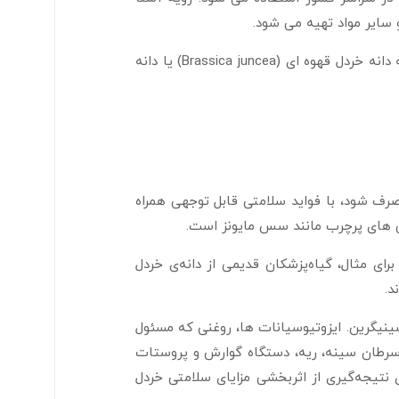
انواع دیگری از خردل نیز وجود دارد که از انواع دیگر دانه خردل از جمله دانه خردل قهوه ای (Brassica juncea) یا دانه
رف شود، با فواید سلامتی قابل توجهی همراه
نی های پرچرب مانند سس مایونز است.
ای مثال، گیاه‌پزشکان قدیمی از دانه‌ی خردل
د.
ینیگرین. ایزوتیوسیانات ها، روغنی که مسئول
 سرطان سینه، ریه، دستگاه گوارش و پروستات
تیجه‌گیری از اثربخشی مزایای سلامتی خردل