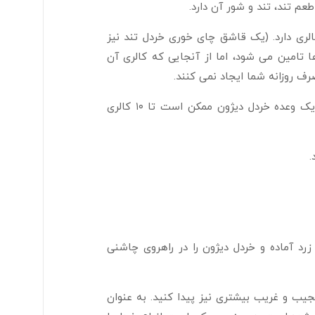
م تند، تند و شور آن دارد.
اده های USDA، یک وعده خردل زرد آماده شده تنها حدود ۳ کالری دارد. (یک قاشق چای خوری خردل تند نیز
ت ها تامین می شود، اما از آنجایی که کالری آن
ف روزانه شما ایجاد نمی کنند.
خردل دیژون ممکن است کالری بیشتری داشته باشد، اما نه بیشتر. یک وعده خردل دیژون ممکن است تا ۱۰ کالری
.
 زرد آماده و خردل دیژون را در راهروی چاشنی
یب و غریب بیشتری نیز پیدا کنید. به عنوان