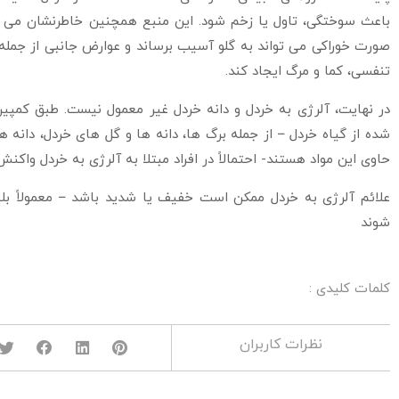
باعث سوختگی، تاول یا زخم شود. این منبع همچنین خاطرنشان می کن
صورت خوراکی می تواند به گلو آسیب برساند و عوارض جانبی از جمله
تنفسی، کما و مرگ ایجاد کند.
در نهایت، آلرژی به خردل و دانه خردل غیر معمول نیست. طبق کمپین
شده از گیاه خردل – از جمله برگ ها، دانه ها و گل های خردل، دانه ه
حاوی این مواد هستند- احتمالاً در افراد مبتلا به آلرژی به خردل واکنش
علائم آلرژی به خردل ممکن است خفیف یا شدید باشد – معمولاً 
شوند
کلمات کلیدی :
نظرات کاربران