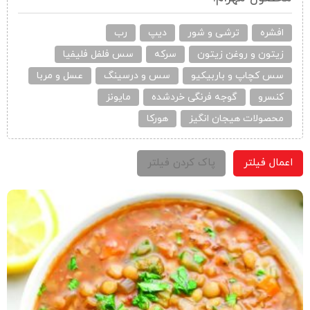
افشره
ترشی و شور
دیپ
رب
زیتون و روغن زیتون
سرکه
سس فلفل فلیفیا
سس کچاپ و باربیکیو
سس و درسینگ
عسل و مربا
کنسرو
گوجه فرنگی خردشده
مایونز
محصولات هیجان انگیز
هورکا