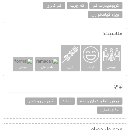
کربوهیدرات کم
کم چرب
کم کالری
ویژه گیاهخواران
مناسبت:
دورهمی
کودک
گریل
ماه رمضان
مهمانی
نوع:
پیش غذا و میان وعده
سالاد
شیرینی و دسر
غذای اصلی
محصول مهرام: